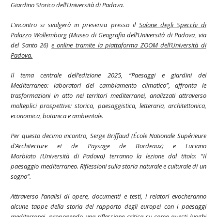
Giardino Storico dell’Università di Padova.
L’incontro si svolgerà in presenza presso il
Salone degli Specchi di
Palazzo Wollemborg
(Museo di Geografia dell’Università di Padova, via
del Santo 26)
e
online tramite la piattaforma ZOOM dell’Università di
Padova.
Il tema centrale dell’edizione 2025,
“Paesaggi e giardini del
Mediterraneo: laboratori del cambiamento climatico”,
affronta le
trasformazioni in atto nei territori mediterranei, analizzati attraverso
molteplici prospettive: storica, paesaggistica, letteraria, architettonica,
economica, botanica e ambientale.
Per questo decimo incontro,
Serge Briffaud
(École Nationale Supérieure
d’Architecture et de Paysage de Bordeaux) e
Luciano
Morbiato
(Università di Padova) terranno la lezione dal titolo: “Il
paesaggio mediterraneo. Riflessioni sulla storia naturale e culturale di un
sogno”.
Attraverso l’analisi di opere, documenti e testi, i relatori evocheranno
alcune tappe della storia del rapporto degli europei con i paesaggi
mediterranei, proponendo una riflessione critica su come questi luoghi